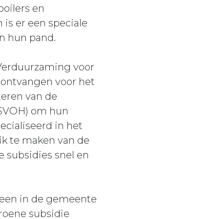
oilers en
s er een speciale
n hun pand.
 Verduurzaming voor
 ontvangen voor het
eren van de
(SVOH) om hun
cialiseerd in het
ik te maken van de
 subsidies snel en
alleen in de gemeente
roene subsidie