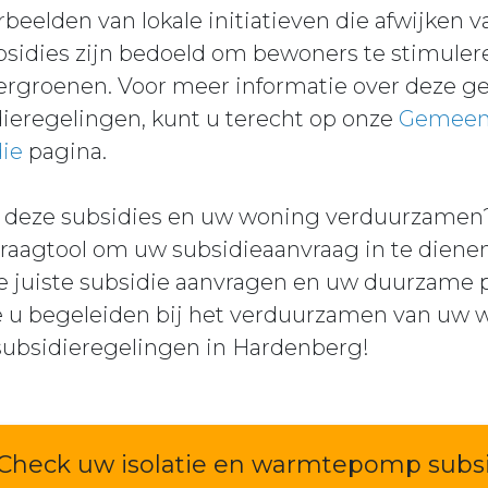
beelden van lokale initiatieven die afwijken v
bsidies zijn bedoeld om bewoners te stimuler
groenen. Voor meer informatie over deze gem
eregelingen, kunt u terecht op onze
Gemeent
ie
pagina.
an deze subsidies en uw woning verduurzamen
vraagtool om uw subsidieaanvraag in te dienen
e juiste subsidie aanvragen en uw duurzame pr
e u begeleiden bij het verduurzamen van uw
subsidieregelingen in Hardenberg!
Check uw isolatie en warmtepomp subs