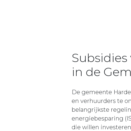
Subsidies
in de Ge
De gemeente Harden
en verhuurders te o
belangrijkste regel
energiebesparing (I
die willen investeren