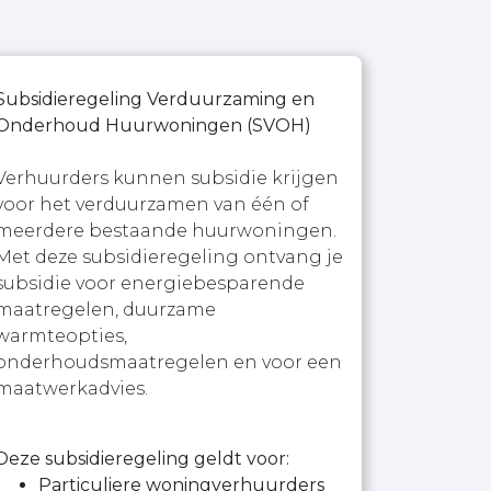
Subsidieregeling Verduurzaming en
Onderhoud Huurwoningen (SVOH)
Verhuurders kunnen subsidie krijgen
voor het verduurzamen van één of
meerdere bestaande huurwoningen.
Met deze subsidieregeling ontvang je
subsidie voor energiebesparende
maatregelen, duurzame
warmteopties,
onderhoudsmaatregelen en voor een
maatwerkadvies.
Deze subsidieregeling geldt voor:
Particuliere woningverhuurders