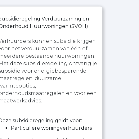
Subsidieregeling Verduurzaming en
Onderhoud Huurwoningen (SVOH)
Verhuurders kunnen subsidie krijgen
voor het verduurzamen van één of
meerdere bestaande huurwoningen.
Met deze subsidieregeling ontvang je
subsidie voor energiebesparende
maatregelen, duurzame
warmteopties,
onderhoudsmaatregelen en voor een
maatwerkadvies.
Deze subsidieregeling geldt voor:
Particuliere woningverhuurders