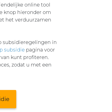
ndelijke online tool
de knop hieronder om
met het verduurzamen
 subsidieregelingen in
p subsidie
pagina voor
van kunt profiteren.
roces, zodat u met een
idie