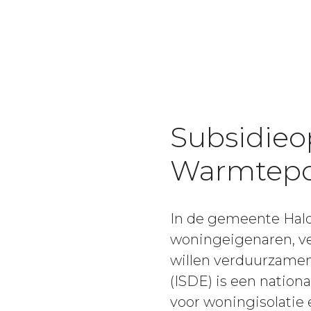
Subsidieop
Warmtepo
In de gemeente Hald
woningeigenaren, ve
willen verduurzamen
(ISDE) is een natio
voor woningisolatie