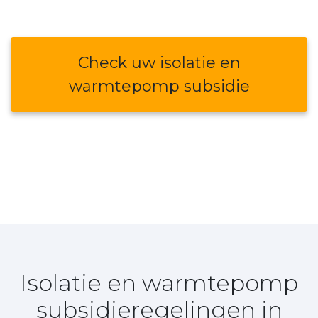
Check uw isolatie en
warmtepomp subsidie
Isolatie en warmtepomp
subsidieregelingen in