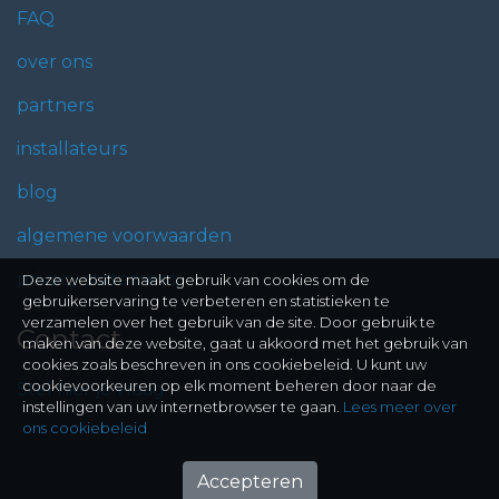
FAQ
over ons
partners
installateurs
blog
algemene voorwaarden
privacy statement
Deze website maakt gebruik van cookies om de
gebruikerservaring te verbeteren en statistieken te
verzamelen over het gebruik van de site. Door gebruik te
Contact
maken van deze website, gaat u akkoord met het gebruik van
cookies zoals beschreven in ons cookiebeleid. U kunt uw
cookievoorkeuren op elk moment beheren door naar de
Stel hier je vraag
instellingen van uw internetbrowser te gaan.
Lees meer over
ons cookiebeleid
Accepteren