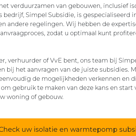
het verduurzamen van gebouwen, inclusief iso
drijf, Simpel Subsidie, is gespecialiseerd i
en andere regelingen. Wij hebben de expertis
anvraagproces, zodat u optimaal kunt profite
er, verhuurder of VvE bent, ons team bij Simpe
 bij het aanvragen van de juiste subsidies. M
 eenvoudig de mogelijkheden verkennen en di
et om gebruik te maken van deze kans en star
w woning of gebouw.
Check uw isolatie en warmtepomp subs