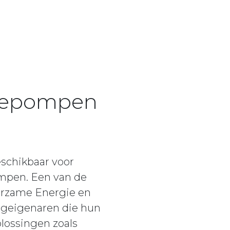
mtepompen
eschikbaar voor
mpen. Een van de
uurzame Energie en
ngeigenaren die hun
plossingen zoals