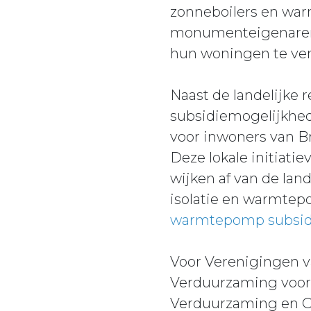
zonneboilers en war
monumenteigenaren,
hun woningen te ve
Naast de landelijke 
subsidiemogelijkhed
voor inwoners van Br
Deze lokale initiat
wijken af van de lan
isolatie en warmtep
warmtepomp subsid
Voor Verenigingen va
Verduurzaming voor 
Verduurzaming en O