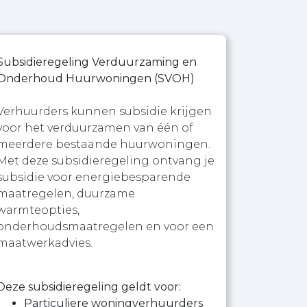
Subsidieregeling Verduurzaming en
Onderhoud Huurwoningen (SVOH)
Verhuurders kunnen subsidie krijgen
voor het verduurzamen van één of
meerdere bestaande huurwoningen.
Met deze subsidieregeling ontvang je
subsidie voor energiebesparende
maatregelen, duurzame
warmteopties,
onderhoudsmaatregelen en voor een
maatwerkadvies.
Deze subsidieregeling geldt voor:
Particuliere woningverhuurders