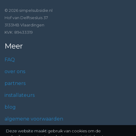
© 2026 simpelsubsidie.nl
Hof van Delftsesluis 37
3133MB Vlaardingen
KVK: 89433319
Meer
FAQ
over ons
partners
installateurs
blog
algemene voorwaarden
privacy statement
Deze website maakt gebruik van cookies om de