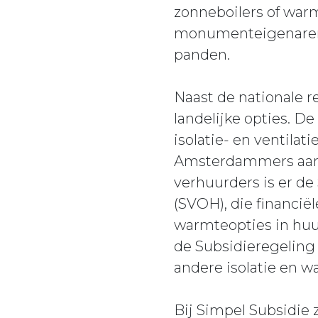
zonneboilers of war
monumenteigenaren,
panden.
Naast de nationale 
landelijke opties. D
isolatie- en ventila
Amsterdammers aant
verhuurders is er 
(SVOH), die financi
warmteopties in hu
de Subsidieregeling
andere isolatie en
Bij Simpel Subsidie 