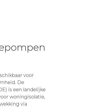
mtepompen
schikbaar voor
amheid. De
) is een landelijke
or woningisolatie,
pwekking via