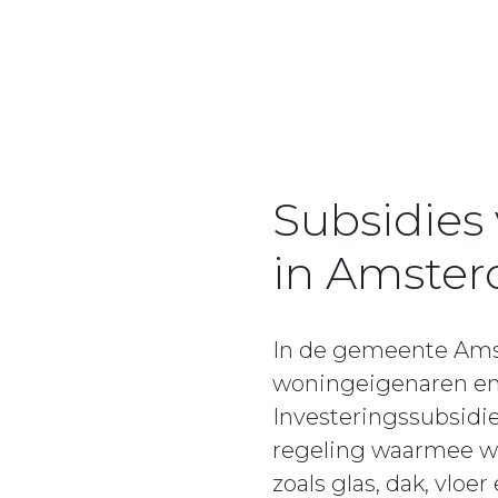
Subsidies
in Amste
In de gemeente Amst
woningeigenaren en 
Investeringssubsidi
regeling waarmee wo
zoals glas, dak, vlo