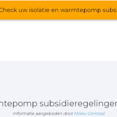
Check uw isolatie en warmtepomp subs
rmtepomp subsidieregeling
Informatie aangeboden door
Milieu Centraal