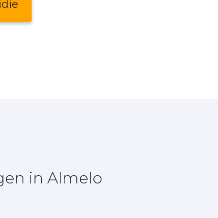
idie
gen in Almelo