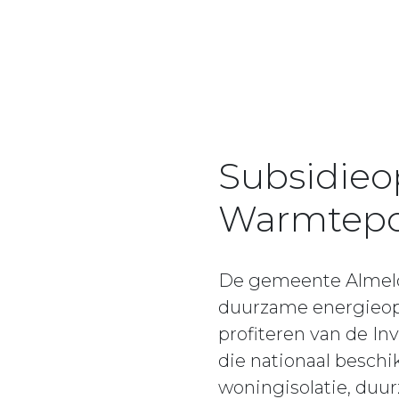
Subsidieop
Warmtepo
De gemeente Almelo b
duurzame energieo
profiteren van de I
die nationaal beschi
woningisolatie, du