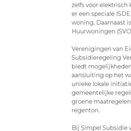
zelfs voor elektris
er een speciale ISD
woning. Daarnaast i
Huurwoningen (SVOH)
Verenigingen van E
Subsidieregeling Ve
biedt mogelijkheden
aansluiting op het w
unieke lokale initia
gemeentelijke regeli
groene maatregelen 
regenton.
Bij Simpel Subsidie 