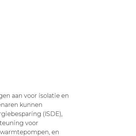
en aan voor isolatie en
enaren kunnen
giebesparing (ISDE),
steuning voor
f warmtepompen, en