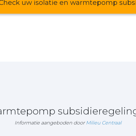
Check uw isolatie en warmtepomp subs
warmtepomp subsidieregelin
Informatie aangeboden door
Milieu Centraal