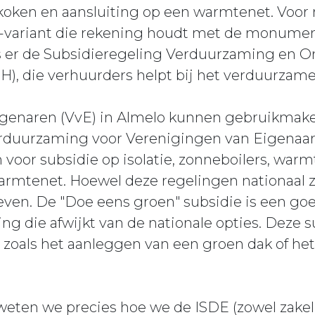
ch koken en aansluiting op een warmtenet. Vo
E-variant die rekening houdt met de monumen
s er de Subsidieregeling Verduurzaming en 
, die verhuurders helpt bij het verduurzam
igenaren (VvE) in Almelo kunnen gebruikmak
rduurzaming voor Verenigingen van Eigenaars
 voor subsidie op isolatie, zonneboilers, wa
armtenet. Hoewel deze regelingen nationaal zij
tieven. De "Doe eens groen" subsidie is een g
ng die afwijkt van de nationale opties. Deze 
zoals het aanleggen van een groen dak of het
weten we precies hoe we de ISDE (zowel zakelij