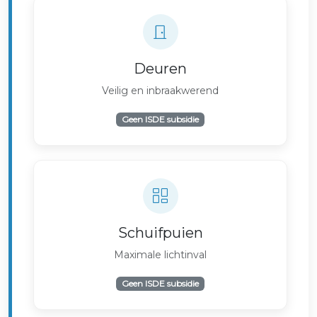
Deuren
Veilig en inbraakwerend
Geen ISDE subsidie
Schuifpuien
Maximale lichtinval
Geen ISDE subsidie