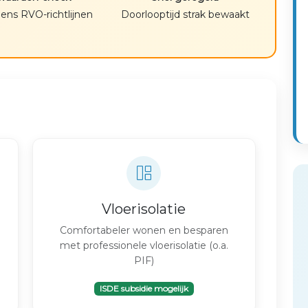
lgens RVO-richtlijnen
Doorlooptijd strak bewaakt
Vloerisolatie
,
Comfortabeler wonen en besparen
met professionele vloerisolatie (o.a.
PIF)
ISDE subsidie mogelijk