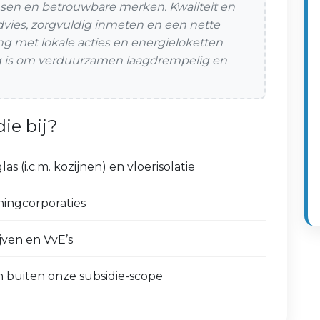
en en betrouwbare merken. Kwaliteit en
advies, zorgvuldig inmeten en een nette
g met lokale acties en energieloketten
ig is om verduurzamen laagdrempelig en
ie bij?
as (i.c.m. kozijnen) en vloerisolatie
ingcorporaties
jven en VvE’s
n buiten onze subsidie-scope