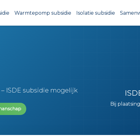
idie
Warmtepomp subsidie
Isolatie subsidie
Samen
e – ISDE subsidie mogelijk
ISD
Bij plaatsi
manschap