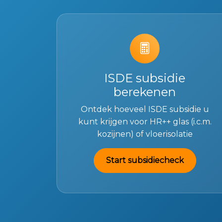
ISDE subsidie
berekenen
Ontdek hoeveel ISDE subsidie u
kunt krijgen voor HR++ glas (i.c.m.
kozijnen) of vloerisolatie
Start subsidiecheck