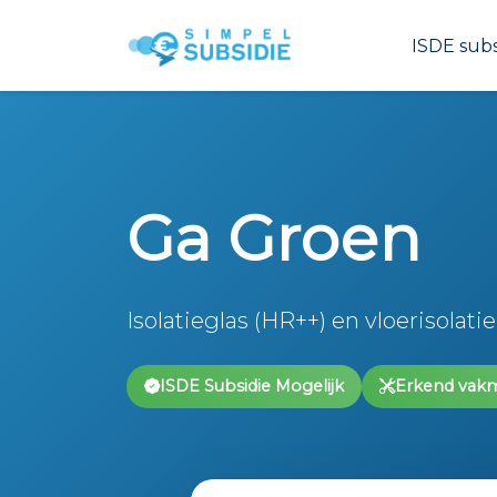
ISDE subs
Ga Groen
Isolatieglas (HR++) en vloerisolati
ISDE Subsidie Mogelijk
Erkend vak