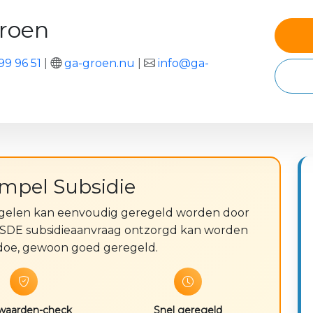
roen
99 96 51
|
ga-groen.nu
|
info@ga-
impel Subsidie
egelen kan eenvoudig geregeld worden door
 ISDE subsidieaanvraag ontzorgd kan worden
gedoe, gewoon goed geregeld.
waarden-check
Snel geregeld