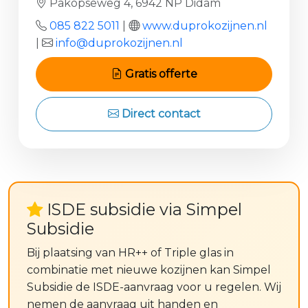
Pakopseweg 4, 6942 NP Didam
085 822 5011
|
www.duprokozijnen.nl
|
info@duprokozijnen.nl
Gratis offerte
Direct contact
ISDE subsidie via Simpel
Subsidie
Bij plaatsing van HR++ of Triple glas in
combinatie met nieuwe kozijnen kan Simpel
Subsidie de ISDE-aanvraag voor u regelen. Wij
nemen de aanvraag uit handen en