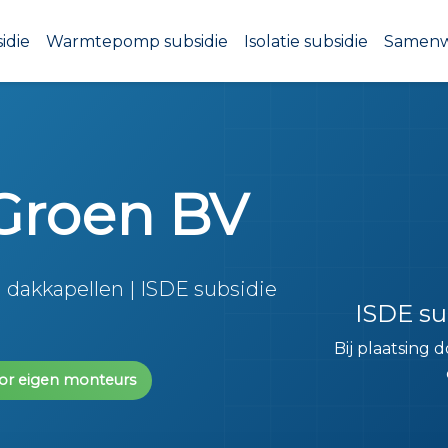
idie
Warmtepomp subsidie
Isolatie subsidie
Samen
Groen BV
 dakkapellen | ISDE subsidie
ISDE su
Bij plaatsing
or eigen monteurs