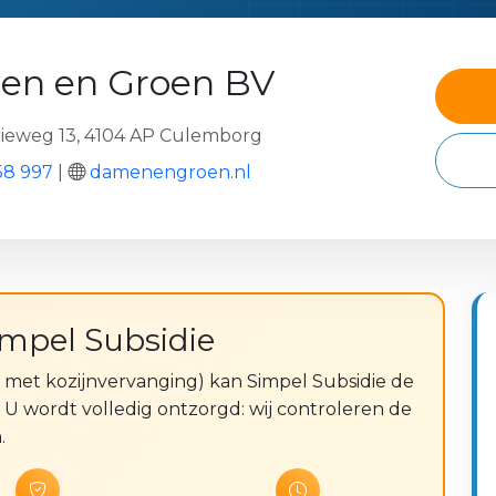
n en Groen BV
ieweg 13, 4104 AP Culemborg
58 997
|
damenengroen.nl
impel Subsidie
ie met kozijnvervanging) kan Simpel Subsidie de
 U wordt volledig ontzorgd: wij controleren de
.