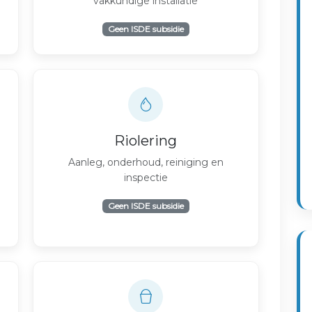
vakkundige installatie
Geen ISDE subsidie
Riolering
Aanleg, onderhoud, reiniging en
inspectie
Geen ISDE subsidie