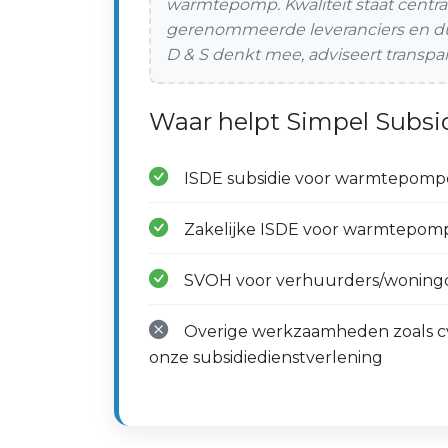
warmtepomp. Kwaliteit staat centra
gerenommeerde leveranciers en duid
D & S denkt mee, adviseert transpar
Waar helpt Simpel Subsid
ISDE subsidie voor warmtepompen
Zakelijke ISDE voor warmtepom
SVOH voor verhuurders/woning
Overige werkzaamheden zoals cv, s
onze subsidiedienstverlening