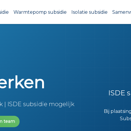
idie
Warmtepomp subsidie
Isolatie subsidie
Samen
werken
ISDE s
 | ISDE subsidie mogelijk
Bij plaatsin
Subs
m team