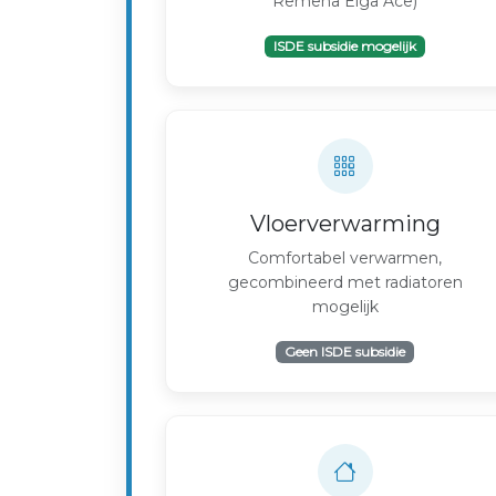
Remeha Elga Ace)
ISDE subsidie mogelijk
Vloerverwarming
Comfortabel verwarmen,
gecombineerd met radiatoren
mogelijk
Geen ISDE subsidie