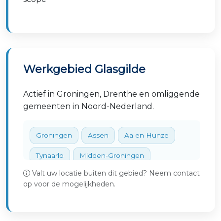
Werkgebied Glasgilde
Actief in Groningen, Drenthe en omliggende
gemeenten in Noord-Nederland.
Groningen
Assen
Aa en Hunze
Tynaarlo
Midden-Groningen
Valt uw locatie buiten dit gebied? Neem contact
Veendam
Stadskanaal
op voor de mogelijkheden.
Westerkwartier
Het Hogeland
Noordenveld
Westerwolde
Oldambt