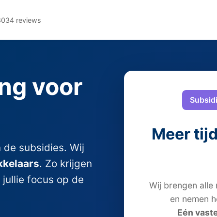
8034 reviews
ng voor
Subsidi
Meer tij
 de subsidies. Wij
kkelaars
. Zo krijgen
jullie focus op de
Wij brengen alle
en nemen he
Eén vaste