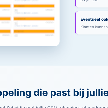
Eventueel ook
Klanten kunnen 
eling die past bij jull
el Subsidie met jullie CRM, planning- of werkbo