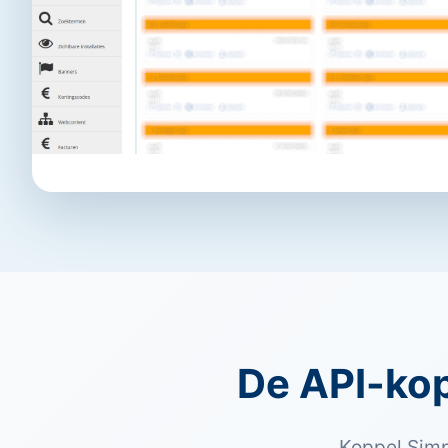
De API-kopp
Koppel Simp