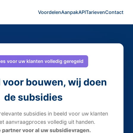
Voordelen
Aanpak
API
Tarieven
Contact
es voor uw klanten volledig geregeld
d voor bouwen, wij doen
de subsidies
 relevante subsidies in beeld voor uw klanten
t aanvraagproces volledig uit handen.
 partner voor al uw subsidievragen.