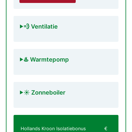
💨 Ventilatie
♨️ Warmtepomp
☀️ Zonneboiler
Hollands Kroon Isolatiebonus
€